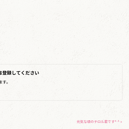
は登録してください
ます。
元気な頃のチロル君です^ ^ »