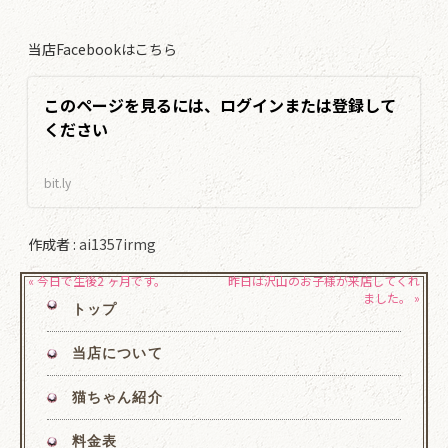
当店Facebookはこちら
このページを見るには、ログインまたは登録して
ください
bit.ly
作成者 :
ai1357irmg
« 今日で生後2 ヶ月です。
昨日は沢山のお子様が来店してくれ
ました。 »
トップ
当店について
猫ちゃん紹介
料金表